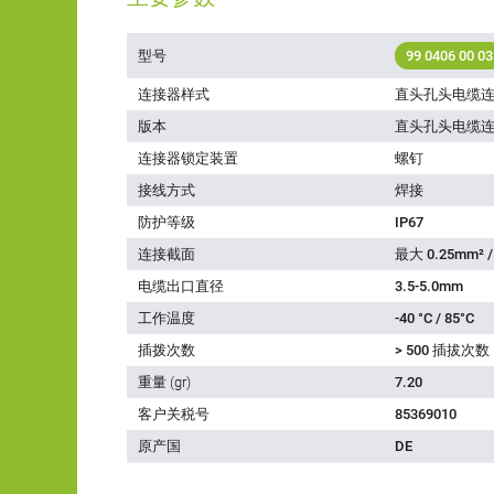
型号
99 0406 00 03
连接器样式
直头孔头电缆
版本
直头孔头电缆
连接器锁定装置
螺钉
接线方式
焊接
防护等级
IP67
连接截面
最大 0.25mm² /
电缆出口直径
3.5-5.0mm
工作温度
-40 °C / 85°C
插拨次数
> 500 插拔次数
重量 (gr)
7.20
客户关税号
85369010
原产国
DE