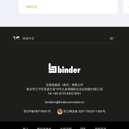
详细信息
简体中文
宾德连接器（南京）有限公司
南京市江宁区苏源大道19号九龙湖国际企业总部园C5座三层
Tel.
+86 (0) 25 8332 8591
bindercn@binder-connector.cn
苏ICP备05013681号
苏公网安备 32011502011383号
登入
般交易条件
出版说明
隱私
举报渠道