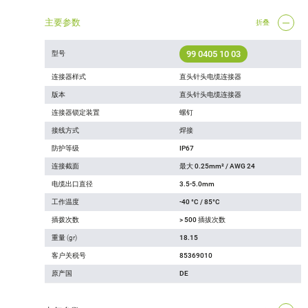
主要参数
折叠
99 0405 10 03
型号
连接器样式
直头针头电缆连接器
版本
直头针头电缆连接器
连接器锁定装置
螺钉
接线方式
焊接
防护等级
IP67
连接截面
最大 0.25mm² / AWG 24
电缆出口直径
3.5-5.0mm
工作温度
-40 °C / 85°C
插拨次数
> 500 插拔次数
重量 (gr)
18.15
客户关税号
85369010
原产国
DE