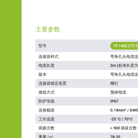
主要参数
型号
79 1462 272 0
连接器样式
弯角孔头电缆
电缆长度
2m (标准长度为
版本
弯角孔头电缆
连接器锁定装置
螺钉
接线方式
预铸电缆
防护等级
IP67
连接截面
0.14mm² / AWG
工作温度
-25 °C / 70°C
插拨次数
> 500 插拔次数
重量 (gr)
78.20