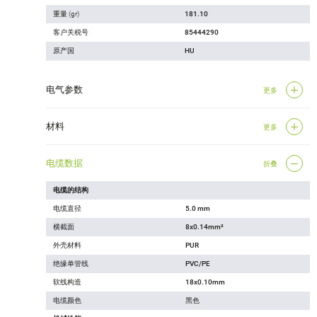
重量 (gr)
181.10
客户关税号
85444290
原产国
HU
电气参数
更多
材料
更多
电缆数据
折叠
电缆的结构
电缆直径
5.0 mm
横截面
8x0.14mm²
外壳材料
PUR
绝缘单管线
PVC/PE
软线构造
18x0.10mm
电缆颜色
黑色