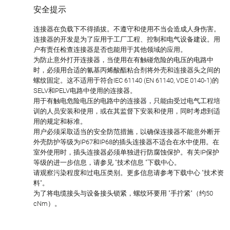
安全提示
连接器在负载下不得插拔。不遵守和使用不当会造成人身伤害。
连接器的开发是为了应用于工厂工程、控制和电气设备建设。用
户有责任检查连接器是否也能用于其他领域的应用。
为防止意外打开连接器，当使用在有触碰危险的电压的电路中
时，必须用合适的氰基丙烯酸酯粘合剂将外壳和连接器头之间的
螺纹固定。这不适用于符合IEC 61140 (EN 61140, VDE 0140-1)的
SELV和PELV电路中使用的连接器。
用于有触电危险电压的电路中的连接器，只能由受过电气工程培
训的人员安装和使用，或在其监督下安装和使用，同时考虑到适
用的规定和标准。
用户必须采取适当的安全防范措施，以确保连接器不能意外断开
外壳防护等级为IP67和IP68的插头连接器不适合在水中使用。在
室外使用时，插头连接器必须单独进行防腐蚀保护。有关IP保护
等级的进一步信息，请参见 "技术信息 "下载中心。
请观察污染程度和过电压类别。更多信息请参考下载中心 "技术资
料"。
为了将电缆接头与设备接头锁紧，螺纹环要用 "手拧紧"（约50
cNm）。