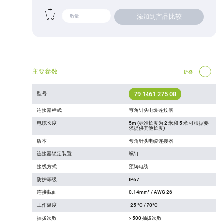
添加到产品比较
主要参数
折叠
79 1461 275 08
型号
连接器样式
弯角针头电缆连接器
电缆长度
5m (标准长度为 2 米和 5 米 可根据要
求提供其他长度)
版本
弯角针头电缆连接器
连接器锁定装置
螺钉
接线方式
预铸电缆
防护等级
IP67
连接截面
0.14mm² / AWG 26
工作温度
-25 °C / 70°C
插拨次数
> 500 插拔次数