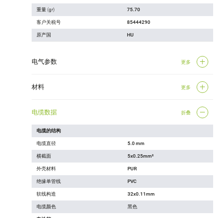
重量 (gr)
75.70
客户关税号
85444290
原产国
HU
电气参数
更多
材料
更多
电缆数据
折叠
电缆的结构
电缆直径
5.0 mm
横截面
5x0.25mm²
外壳材料
PUR
绝缘单管线
PVC
软线构造
32x0.11mm
电缆颜色
黑色