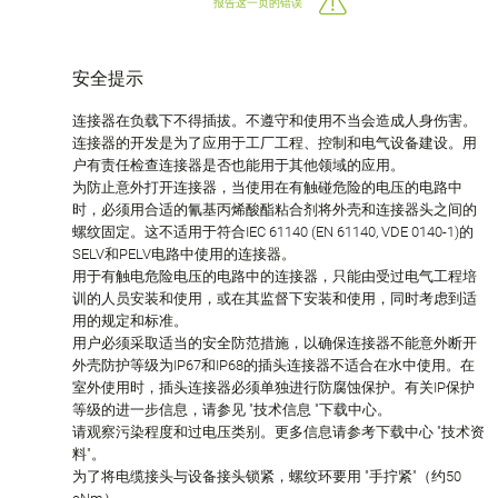
报告这一页的错误
安全提示
连接器在负载下不得插拔。不遵守和使用不当会造成人身伤害。
连接器的开发是为了应用于工厂工程、控制和电气设备建设。用
户有责任检查连接器是否也能用于其他领域的应用。
为防止意外打开连接器，当使用在有触碰危险的电压的电路中
时，必须用合适的氰基丙烯酸酯粘合剂将外壳和连接器头之间的
螺纹固定。这不适用于符合IEC 61140 (EN 61140, VDE 0140-1)的
SELV和PELV电路中使用的连接器。
用于有触电危险电压的电路中的连接器，只能由受过电气工程培
训的人员安装和使用，或在其监督下安装和使用，同时考虑到适
用的规定和标准。
用户必须采取适当的安全防范措施，以确保连接器不能意外断开
外壳防护等级为IP67和IP68的插头连接器不适合在水中使用。在
室外使用时，插头连接器必须单独进行防腐蚀保护。有关IP保护
等级的进一步信息，请参见 "技术信息 "下载中心。
请观察污染程度和过电压类别。更多信息请参考下载中心 "技术资
料"。
为了将电缆接头与设备接头锁紧，螺纹环要用 "手拧紧"（约50