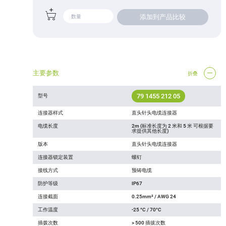
添加到产品比较
主要参数
折叠
79 1455 212 05
型号
连接器样式
直头针头电缆连接器
电缆长度
2m (标准长度为 2 米和 5 米 可根据要
求提供其他长度)
版本
直头针头电缆连接器
连接器锁定装置
螺钉
接线方式
预铸电缆
防护等级
IP67
连接截面
0.25mm² / AWG 24
工作温度
-25 °C / 70°C
插拨次数
> 500 插拔次数