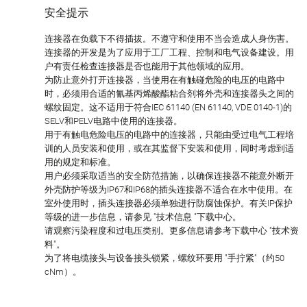
安全提示
连接器在负载下不得插拔。不遵守和使用不当会造成人身伤害。
连接器的开发是为了应用于工厂工程、控制和电气设备建设。用
户有责任检查连接器是否也能用于其他领域的应用。
为防止意外打开连接器，当使用在有触碰危险的电压的电路中
时，必须用合适的氰基丙烯酸酯粘合剂将外壳和连接器头之间的
螺纹固定。这不适用于符合IEC 61140 (EN 61140, VDE 0140-1)的
SELV和PELV电路中使用的连接器。
用于有触电危险电压的电路中的连接器，只能由受过电气工程培
训的人员安装和使用，或在其监督下安装和使用，同时考虑到适
用的规定和标准。
用户必须采取适当的安全防范措施，以确保连接器不能意外断开
外壳防护等级为IP67和IP68的插头连接器不适合在水中使用。在
室外使用时，插头连接器必须单独进行防腐蚀保护。有关IP保护
等级的进一步信息，请参见 "技术信息 "下载中心。
请观察污染程度和过电压类别。更多信息请参考下载中心 "技术资
料"。
为了将电缆接头与设备接头锁紧，螺纹环要用 "手拧紧"（约50
cNm）。