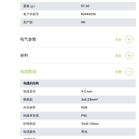
重量 (gr)
57.30
客户关税号
85444290
原产国
HU
电气参数
更多
材料
更多
电缆数据
折叠
电缆的结构
电缆直径
4.5 mm
横截面
3x0.25mm²
外壳材料
PUR
绝缘单管线
PVC
软线构造
32x0.10mm
电缆颜色
黑色