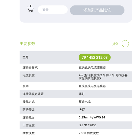
添加到产品比较
主要参数
折叠
79 1452 212 03
型号
连接器样式
直头孔头电缆连接器
电缆长度
2m (标准长度为 2 米和 5 米 可根据要
求提供其他长度)
版本
直头孔头电缆连接器
连接器锁定装置
螺钉
接线方式
预铸电缆
防护等级
IP67
连接截面
0.25mm² / AWG 24
工作温度
-25 °C / 70°C
插拨次数
> 500 插拔次数