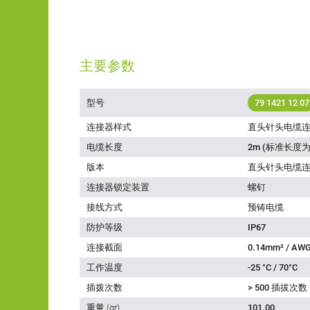
主要参数
型号
79 1421 12 07
连接器样式
直头针头电缆
电缆长度
2m (标准长度为
版本
直头针头电缆
连接器锁定装置
螺钉
接线方式
预铸电缆
防护等级
IP67
连接截面
0.14mm² / AWG
工作温度
-25 °C / 70°C
插拨次数
> 500 插拔次数
重量 (gr)
101.00