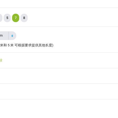
5
7
8
2m
 米和 5 米 可根据要求提供其他长度)
较