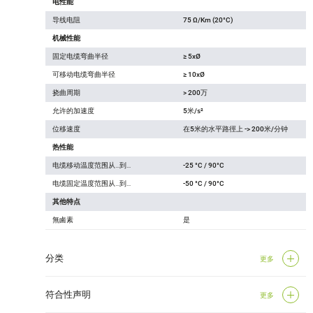
电性能
导线电阻
75 Ω/Km (20°C)
机械性能
固定电缆弯曲半径
≥ 5xØ
可移动电缆弯曲半径
≥ 10xØ
挠曲周期
> 200万
允许的加速度
5米/s²
位移速度
在5米的水平路徑上 -> 200米/分钟
热性能
电缆移动温度范围从…到…
-25 °C / 90°C
电缆固定温度范围从…到…
-50 °C / 90°C
其他特点
無鹵素
是
分类
更多
符合性声明
更多