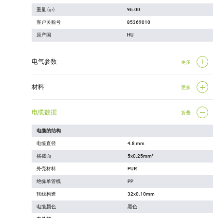
重量 (gr)
96.00
客户关税号
85369010
原产国
HU
电气参数
更多
材料
更多
电缆数据
折叠
电缆的结构
电缆直径
4.8 mm
横截面
5x0.25mm²
外壳材料
PUR
绝缘单管线
PP
软线构造
32x0.10mm
电缆颜色
黑色