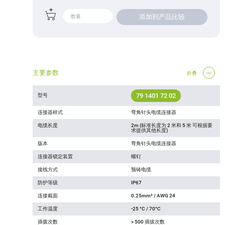
添加到产品比较
主要参数
折叠
79 1401 72 02
型号
连接器样式
弯角针头电缆连接器
电缆长度
2m (标准长度为 2 米和 5 米 可根据要
求提供其他长度)
版本
弯角针头电缆连接器
连接器锁定装置
螺钉
接线方式
预铸电缆
防护等级
IP67
连接截面
0.25mm² / AWG 24
工作温度
-25 °C / 70°C
插拨次数
> 500 插拔次数