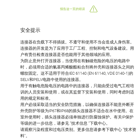
报告这一页的错误
安全提示
连接器在负载下不得插拔。不遵守和使用不当会造成人身伤害。
连接器的开发是为了应用于工厂工程、控制和电气设备建设。用
户有责任检查连接器是否也能用于其他领域的应用。
为防止意外打开连接器，当使用在有触碰危险的电压的电路中
时，必须用合适的氰基丙烯酸酯粘合剂将外壳和连接器头之间的
螺纹固定。这不适用于符合IEC 61140 (EN 61140, VDE 0140-1)的
SELV和PELV电路中使用的连接器。
用于有触电危险电压的电路中的连接器，只能由受过电气工程培
训的人员安装和使用，或在其监督下安装和使用，同时考虑到适
用的规定和标准。
用户必须采取适当的安全防范措施，以确保连接器不能意外断开
外壳防护等级为IP67和IP68的插头连接器不适合在水中使用。在
室外使用时，插头连接器必须单独进行防腐蚀保护。有关IP保护
等级的进一步信息，请参见 "技术信息 "下载中心。
请观察污染程度和过电压类别。更多信息请参考下载中心 "技术资
料"。