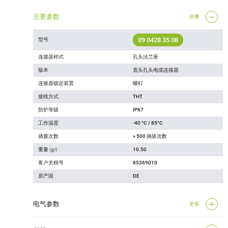
主要参数
折叠
09 0428 35 08
型号
连接器样式
孔头法兰座
版本
直头孔头电缆连接器
连接器锁定装置
螺钉
接线方式
THT
防护等级
IP67
工作温度
-40 °C / 85°C
插拨次数
> 500 插拔次数
重量 (gr)
10.50
客户关税号
85369010
原产国
DE
电气参数
更多