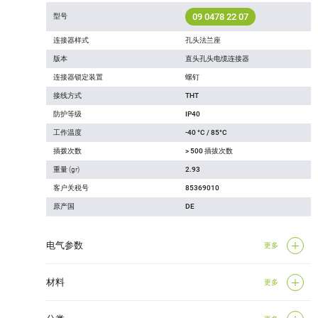
09 0478 22 07
型号
连接器样式
孔头法兰座
版本
直头孔头电缆连接器
连接器锁定装置
螺钉
接线方式
THT
防护等级
IP40
工作温度
-40 °C / 85°C
插拨次数
> 500 插拔次数
重量 (gr)
2.93
客户关税号
85369010
原产国
DE
电气参数
更多
材料
更多