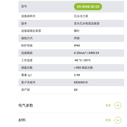
09 0098 00 05
型号
连接器样式
孔头法兰座
版本
直头孔头电缆连接器
连接器锁定装置
螺钉
接线方式
焊接
防护等级
IP40
连接截面
0.25mm² / AWG 24
工作温度
-40 °C / 85°C
插拨次数
> 500 插拔次数
重量 (gr)
2.98
客户关税号
85369010
原产国
DE
电气参数
更多
材料
更多