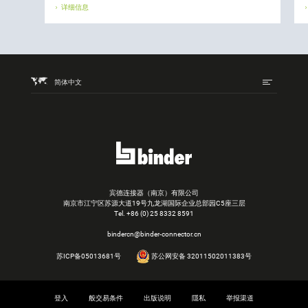
详细信息
简体中文
宾德连接器（南京）有限公司
南京市江宁区苏源大道19号九龙湖国际企业总部园C5座三层
Tel.
+86 (0) 25 8332 8591
bindercn@binder-connector.cn
苏ICP备05013681号
苏公网安备 32011502011383号
登入
般交易条件
出版说明
隱私
举报渠道