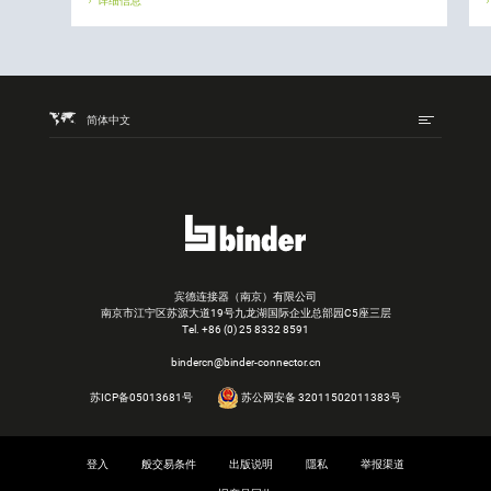
详细信息
简体中文
宾德连接器（南京）有限公司
南京市江宁区苏源大道19号九龙湖国际企业总部园C5座三层
Tel.
+86 (0) 25 8332 8591
bindercn@binder-connector.cn
苏ICP备05013681号
苏公网安备 32011502011383号
登入
般交易条件
出版说明
隱私
举报渠道