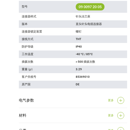
09 0097 20 05
型号
连接器样式
针头法兰座
版本
直头针头电缆连接器
连接器锁定装置
螺钉
接线方式
THT
防护等级
IP40
工作温度
-40 °C / 85°C
插拨次数
> 500 插拔次数
重量 (gr)
3.29
客户关税号
85369010
原产国
DE
电气参数
更多
材料
更多