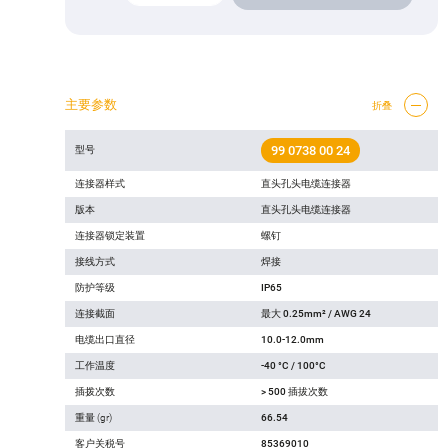
主要参数
折叠
99 0738 00 24
型号
连接器样式
直头孔头电缆连接器
版本
直头孔头电缆连接器
连接器锁定装置
螺钉
接线方式
焊接
防护等级
IP65
连接截面
最大 0.25mm² / AWG 24
电缆出口直径
10.0-12.0mm
工作温度
-40 °C / 100°C
插拨次数
> 500 插拔次数
重量 (gr)
66.54
客户关税号
85369010