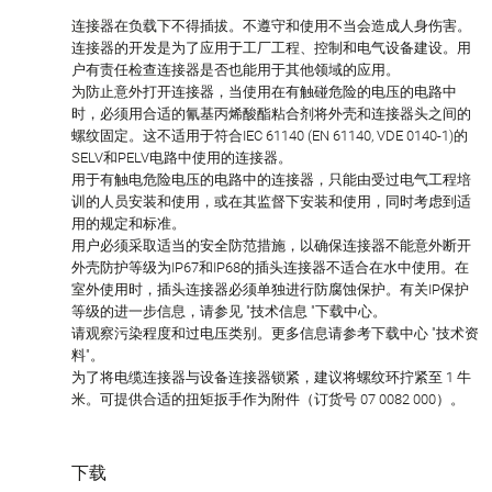
连接器在负载下不得插拔。不遵守和使用不当会造成人身伤害。
连接器的开发是为了应用于工厂工程、控制和电气设备建设。用
户有责任检查连接器是否也能用于其他领域的应用。
为防止意外打开连接器，当使用在有触碰危险的电压的电路中
时，必须用合适的氰基丙烯酸酯粘合剂将外壳和连接器头之间的
螺纹固定。这不适用于符合IEC 61140 (EN 61140, VDE 0140-1)的
SELV和PELV电路中使用的连接器。
用于有触电危险电压的电路中的连接器，只能由受过电气工程培
训的人员安装和使用，或在其监督下安装和使用，同时考虑到适
用的规定和标准。
用户必须采取适当的安全防范措施，以确保连接器不能意外断开
外壳防护等级为IP67和IP68的插头连接器不适合在水中使用。在
室外使用时，插头连接器必须单独进行防腐蚀保护。有关IP保护
等级的进一步信息，请参见 "技术信息 "下载中心。
请观察污染程度和过电压类别。更多信息请参考下载中心 "技术资
料"。
为了将电缆连接器与设备连接器锁紧，建议将螺纹环拧紧至 1 牛
米。可提供合适的扭矩扳手作为附件（订货号 07 0082 000）。
下载