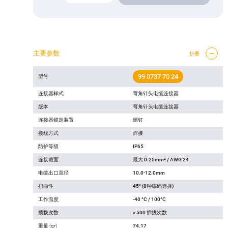
主要参数
折叠
99 0737 70 24
型号
连接器样式
弯角针头电缆连接器
版本
弯角针头电缆连接器
连接器锁定装置
螺钉
接线方式
焊接
防护等级
IP65
连接截面
最大 0.25mm² / AWG 24
电缆出口直径
10.0-12.0mm
扭曲性
45° (8种编码选择)
工作温度
-40 °C / 100°C
插拨次数
> 500 插拔次数
重量 (gr)
74.17