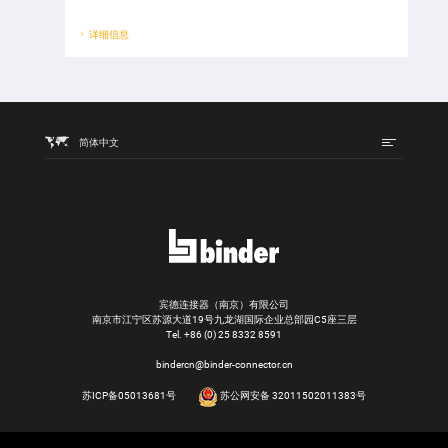
详细信息
简体中文
宾德连接器（南京）有限公司
南京市江宁区苏源大道19号九龙湖国际企业总部园C5座三层
Tel.
+86 (0) 25 8332 8591
bindercn@binder-connector.cn
苏ICP备05013681号
苏公网安备 32011502011383号