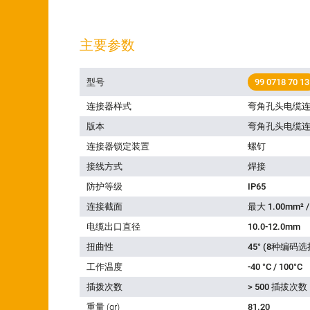
主要参数
型号
99 0718 70 13
连接器样式
弯角孔头电缆
版本
弯角孔头电缆
连接器锁定装置
螺钉
接线方式
焊接
防护等级
IP65
连接截面
最大 1.00mm² /
电缆出口直径
10.0-12.0mm
扭曲性
45° (8种编码选
工作温度
-40 °C / 100°C
插拨次数
> 500 插拔次数
重量 (gr)
81.20