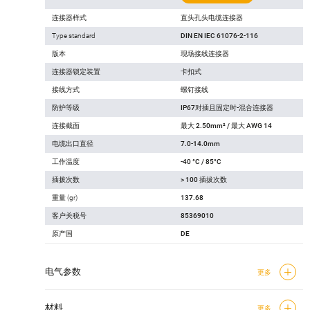
连接器样式
直头孔头电缆连接器
Type standard
DIN EN IEC 61076-2-116
版本
现场接线连接器
连接器锁定装置
卡扣式
接线方式
螺钉接线
防护等级
IP67对插且固定时-混合连接器
连接截面
最大 2.50mm² / 最大 AWG 14
电缆出口直径
7.0-14.0mm
工作温度
-40 °C / 85°C
插拨次数
> 100 插拔次数
重量 (gr)
137.68
客户关税号
85369010
原产国
DE
电气参数
更多
材料
更多