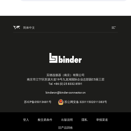
简体中文
宾德连接器（南京）有限公司
南京市江宁区苏源大道19号九龙湖国际企业总部园C5座三层
Tel.
+86 (0) 25 8332 8591
bindercn@binder-connector.cn
苏ICP备05013681号
苏公网安备 32011502011383号
登入
般交易条件
出版说明
隱私
举报渠道
旧产品回收