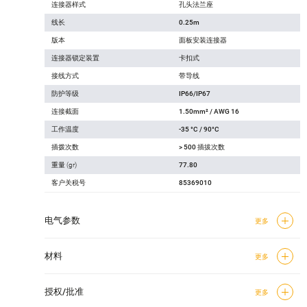
连接器样式
孔头法兰座
线长
0.25m
版本
面板安装连接器
连接器锁定装置
卡扣式
接线方式
带导线
防护等级
IP66/IP67
连接截面
1.50mm² / AWG 16
工作温度
-35 °C / 90°C
插拨次数
> 500 插拔次数
重量 (gr)
77.80
客户关税号
85369010
电气参数
更多
材料
更多
授权/批准
更多