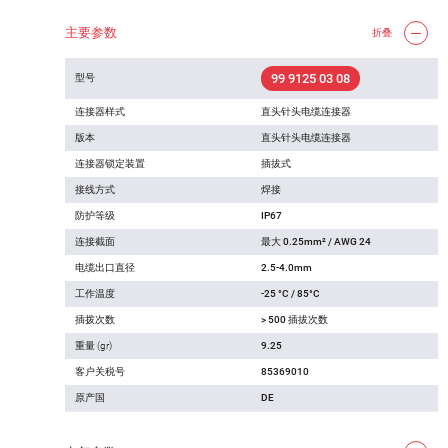
主要参数
折叠
99 9125 03 08
型号
连接器样式
直头针头电缆连接器
版本
直头针头电缆连接器
连接器锁定装置
插拔式
接线方式
焊接
防护等级
IP67
连接截面
最大 0.25mm² / AWG 24
电缆出口直径
2.5-4.0mm
工作温度
-25 °C / 85°C
插拨次数
> 500 插拔次数
重量 (gr)
9.25
客户关税号
85369010
原产国
DE