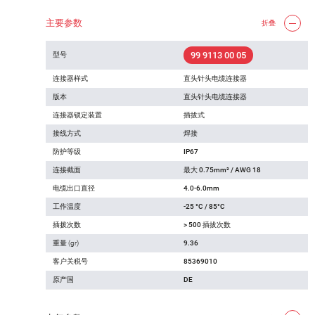
主要参数
折叠
99 9113 00 05
型号
连接器样式
直头针头电缆连接器
版本
直头针头电缆连接器
连接器锁定装置
插拔式
接线方式
焊接
防护等级
IP67
连接截面
最大 0.75mm² / AWG 18
电缆出口直径
4.0-6.0mm
工作温度
-25 °C / 85°C
插拨次数
> 500 插拔次数
重量 (gr)
9.36
客户关税号
85369010
原产国
DE