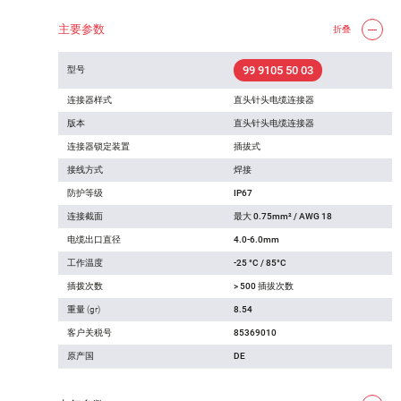
主要参数
折叠
99 9105 50 03
型号
连接器样式
直头针头电缆连接器
版本
直头针头电缆连接器
连接器锁定装置
插拔式
接线方式
焊接
防护等级
IP67
连接截面
最大 0.75mm² / AWG 18
电缆出口直径
4.0-6.0mm
工作温度
-25 °C / 85°C
插拨次数
> 500 插拔次数
重量 (gr)
8.54
客户关税号
85369010
原产国
DE