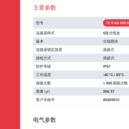
主要参数
型号
72 9143 000 0
连接器样式
6路分线盒
版本
分线模块
连接器锁定装置
插拔式
接线方式
插拔式
防护等级
IP67
工作温度
-40 °C / 85°C
插拨次数
> 500 插拔次数
重量 (gr)
206.57
客户关税号
85369010
电气参数