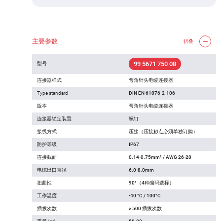
主要参数
折叠
99 5671 750 08
型号
连接器样式
弯角针头电缆连接器
Type standard
DIN EN 61076-2-106
版本
弯角针头电缆连接器
连接器锁定装置
螺钉
接线方式
压接（压接触点必须单独订购）
防护等级
IP67
连接截面
0.14-0.75mm² / AWG 26-20
电缆出口直径
6.0-8.0mm
扭曲性
90°（4种编码选择）
工作温度
-40 °C / 100°C
插拨次数
> 500 插拔次数