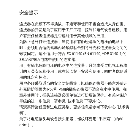
安全提示
连接器在负载下不得插拔。不遵守和使用不当会造成人身伤害。
连接器的开发是为了应用于工厂工程、控制和电气设备建设。用
户有责任检查连接器是否也能用于其他领域的应用。
为防止意外打开连接器，当使用在有触碰危险的电压的电路中
时，必须用合适的氰基丙烯酸酯粘合剂将外壳和连接器头之间的
螺纹固定。这不适用于符合IEC 61140 (EN 61140, VDE 0140-1)的
SELV和PELV电路中使用的连接器。
用于有触电危险电压的电路中的连接器，只能由受过电气工程培
训的人员安装和使用，或在其监督下安装和使用，同时考虑到适
用的规定和标准。
用户必须采取适当的安全防范措施，以确保连接器不能意外断开
外壳防护等级为IP67和IP68的插头连接器不适合在水中使用。在
室外使用时，插头连接器必须单独进行防腐蚀保护。有关IP保护
等级的进一步信息，请参见 "技术信息 "下载中心。
请观察污染程度和过电压类别。更多信息请参考下载中心 "技术资
料"。
为了将电缆接头与设备接头锁紧，螺纹环要用 "手拧紧"（约60
cNm）。