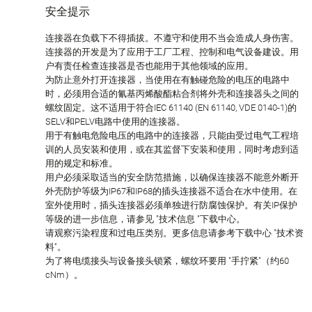
安全提示
连接器在负载下不得插拔。不遵守和使用不当会造成人身伤害。
连接器的开发是为了应用于工厂工程、控制和电气设备建设。用
户有责任检查连接器是否也能用于其他领域的应用。
为防止意外打开连接器，当使用在有触碰危险的电压的电路中
时，必须用合适的氰基丙烯酸酯粘合剂将外壳和连接器头之间的
螺纹固定。这不适用于符合IEC 61140 (EN 61140, VDE 0140-1)的
SELV和PELV电路中使用的连接器。
用于有触电危险电压的电路中的连接器，只能由受过电气工程培
训的人员安装和使用，或在其监督下安装和使用，同时考虑到适
用的规定和标准。
用户必须采取适当的安全防范措施，以确保连接器不能意外断开
外壳防护等级为IP67和IP68的插头连接器不适合在水中使用。在
室外使用时，插头连接器必须单独进行防腐蚀保护。有关IP保护
等级的进一步信息，请参见 "技术信息 "下载中心。
请观察污染程度和过电压类别。更多信息请参考下载中心 "技术资
料"。
为了将电缆接头与设备接头锁紧，螺纹环要用 "手拧紧"（约60
cNm）。