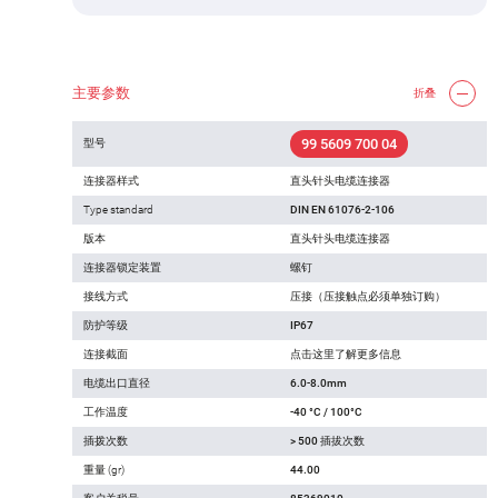
主要参数
折叠
99 5609 700 04
型号
连接器样式
直头针头电缆连接器
Type standard
DIN EN 61076-2-106
版本
直头针头电缆连接器
连接器锁定装置
螺钉
接线方式
压接（压接触点必须单独订购）
防护等级
IP67
连接截面
点击这里了解更多信息
电缆出口直径
6.0-8.0mm
工作温度
-40 °C / 100°C
插拨次数
> 500 插拔次数
重量 (gr)
44.00