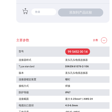
添加到产品比较
主要参数
折叠
99 5452 00 14
型号
连接器样式
直头孔头电缆连接器
Type standard
DIN EN 61076-2-106
版本
直头孔头电缆连接器
连接器锁定装置
螺钉
接线方式
焊接
防护等级
IP67
连接截面
最大 0.25mm² / AWG 24
电缆出口直径
4.0-6.0mm
工作温度
-30 °C / 95°C