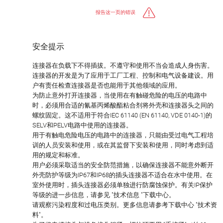
报告这一页的错误
安全提示
连接器在负载下不得插拔。不遵守和使用不当会造成人身伤害。
连接器的开发是为了应用于工厂工程、控制和电气设备建设。用
户有责任检查连接器是否也能用于其他领域的应用。
为防止意外打开连接器，当使用在有触碰危险的电压的电路中
时，必须用合适的氰基丙烯酸酯粘合剂将外壳和连接器头之间的
螺纹固定。这不适用于符合IEC 61140 (EN 61140, VDE 0140-1)的
SELV和PELV电路中使用的连接器。
用于有触电危险电压的电路中的连接器，只能由受过电气工程培
训的人员安装和使用，或在其监督下安装和使用，同时考虑到适
用的规定和标准。
用户必须采取适当的安全防范措施，以确保连接器不能意外断开
外壳防护等级为IP67和IP68的插头连接器不适合在水中使用。在
室外使用时，插头连接器必须单独进行防腐蚀保护。有关IP保护
等级的进一步信息，请参见 "技术信息 "下载中心。
请观察污染程度和过电压类别。更多信息请参考下载中心 "技术资
料"。