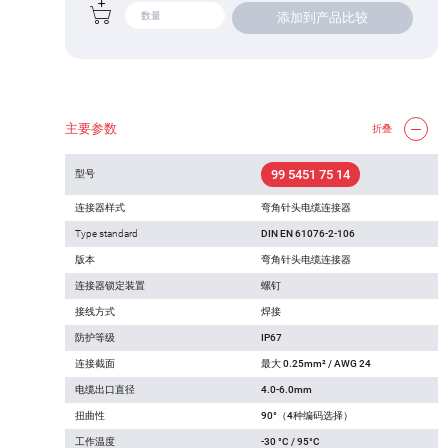
添加到产品比较
主要参数
折叠
99 5451 75 14
型号
连接器样式
弯角针头电缆连接器
Type standard
DIN EN 61076-2-106
版本
弯角针头电缆连接器
连接器锁定装置
螺钉
接线方式
焊接
防护等级
IP67
连接截面
最大 0.25mm² / AWG 24
电缆出口直径
4.0-6.0mm
扭曲性
90°（4种编码选择）
工作温度
-30 °C / 95°C