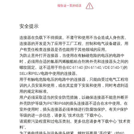
报告这一页的错误
安全提示
连接器在负载下不得插拔。不遵守和使用不当会造成人身伤害。
连接器的开发是为了应用于工厂工程、控制和电气设备建设。用
户有责任检查连接器是否也能用于其他领域的应用。
为防止意外打开连接器，当使用在有触碰危险的电压的电路中
时，必须用合适的氰基丙烯酸酯粘合剂将外壳和连接器头之间的
螺纹固定。这不适用于符合IEC 61140 (EN 61140, VDE 0140-1)的
SELV和PELV电路中使用的连接器。
用于有触电危险电压的电路中的连接器，只能由受过电气工程培
训的人员安装和使用，或在其监督下安装和使用，同时考虑到适
用的规定和标准。
用户必须采取适当的安全防范措施，以确保连接器不能意外断开
外壳防护等级为IP67和IP68的插头连接器不适合在水中使用。在
室外使用时，插头连接器必须单独进行防腐蚀保护。有关IP保护
等级的进一步信息，请参见 "技术信息 "下载中心。
请观察污染程度和过电压类别。更多信息请参考下载中心 "技术资
料"。
为了将电缆接头与设备接头锁紧，螺纹环要用 "手拧紧"（约60