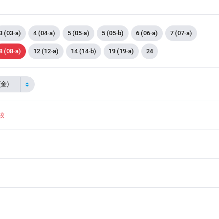
3 (03-a)
4 (04-a)
5 (05-a)
5 (05-b)
6 (06-a)
7 (07-a)
8 (08-a)
12 (12-a)
14 (14-b)
19 (19-a)
24
(金)
较