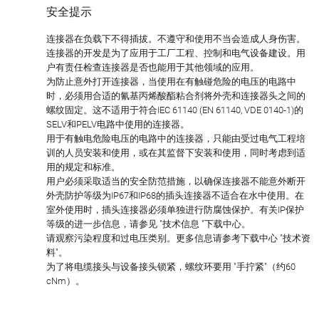
安全提示
连接器在负载下不得插拔。不遵守和使用不当会造成人身伤害。
连接器的开发是为了应用于工厂工程、控制和电气设备建设。用
户有责任检查连接器是否也能用于其他领域的应用。
为防止意外打开连接器，当使用在有触碰危险的电压的电路中
时，必须用合适的氰基丙烯酸酯粘合剂将外壳和连接器头之间的
螺纹固定。这不适用于符合IEC 61140 (EN 61140, VDE 0140-1)的
SELV和PELV电路中使用的连接器。
用于有触电危险电压的电路中的连接器，只能由受过电气工程培
训的人员安装和使用，或在其监督下安装和使用，同时考虑到适
用的规定和标准。
用户必须采取适当的安全防范措施，以确保连接器不能意外断开
外壳防护等级为IP67和IP68的插头连接器不适合在水中使用。在
室外使用时，插头连接器必须单独进行防腐蚀保护。有关IP保护
等级的进一步信息，请参见 "技术信息 "下载中心。
请观察污染程度和过电压类别。更多信息请参考下载中心 "技术资
料"。
为了将电缆接头与设备接头锁紧，螺纹环要用 "手拧紧"（约60
cNm）。