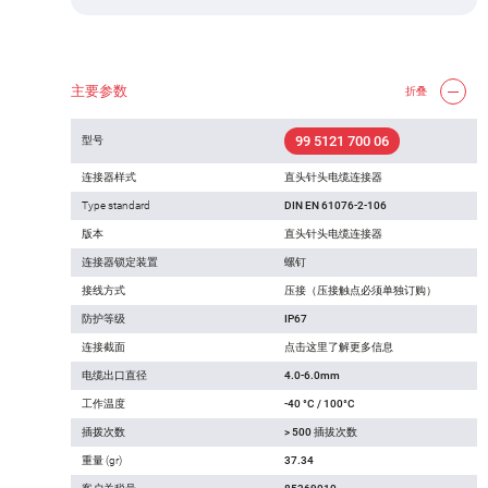
主要参数
折叠
99 5121 700 06
型号
连接器样式
直头针头电缆连接器
Type standard
DIN EN 61076-2-106
版本
直头针头电缆连接器
连接器锁定装置
螺钉
接线方式
压接（压接触点必须单独订购）
防护等级
IP67
连接截面
点击这里了解更多信息
电缆出口直径
4.0-6.0mm
工作温度
-40 °C / 100°C
插拨次数
> 500 插拔次数
重量 (gr)
37.34