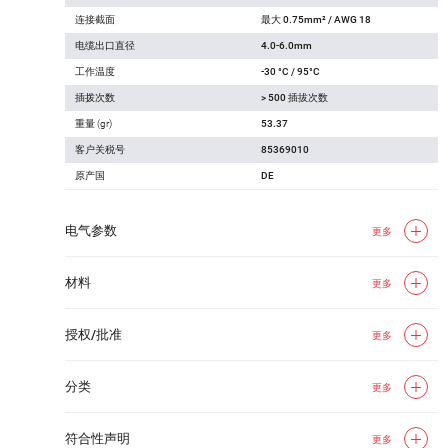
连接截面
最大 0.75mm² / AWG 18
电缆出口直径
4.0-6.0mm
工作温度
-30 °C / 95°C
插拨次数
> 500 插拔次数
重量 (gr)
53.37
客户关税号
85369010
原产国
DE
电气参数
更多
材料
更多
授权/批准
更多
分类
更多
符合性声明
更多