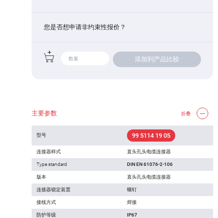
您是否想申请非约束性报价？
添加到产品比较
主要参数
折叠
99 5114 19 05
型号
连接器样式
直头孔头电缆连接器
Type standard
DIN EN 61076-2-106
版本
直头孔头电缆连接器
连接器锁定装置
螺钉
接线方式
焊接
防护等级
IP67