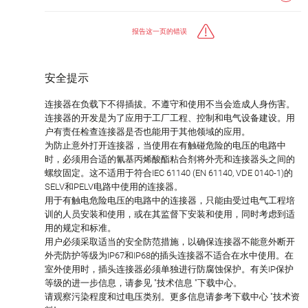
报告这一页的错误
安全提示
连接器在负载下不得插拔。不遵守和使用不当会造成人身伤害。
连接器的开发是为了应用于工厂工程、控制和电气设备建设。用
户有责任检查连接器是否也能用于其他领域的应用。
为防止意外打开连接器，当使用在有触碰危险的电压的电路中
时，必须用合适的氰基丙烯酸酯粘合剂将外壳和连接器头之间的
螺纹固定。这不适用于符合IEC 61140 (EN 61140, VDE 0140-1)的
SELV和PELV电路中使用的连接器。
用于有触电危险电压的电路中的连接器，只能由受过电气工程培
训的人员安装和使用，或在其监督下安装和使用，同时考虑到适
用的规定和标准。
用户必须采取适当的安全防范措施，以确保连接器不能意外断开
外壳防护等级为IP67和IP68的插头连接器不适合在水中使用。在
室外使用时，插头连接器必须单独进行防腐蚀保护。有关IP保护
等级的进一步信息，请参见 "技术信息 "下载中心。
请观察污染程度和过电压类别。更多信息请参考下载中心 "技术资