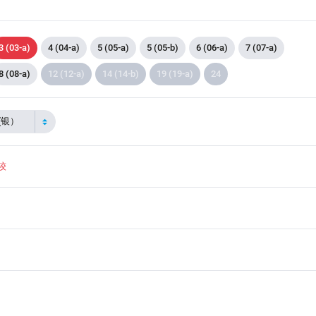
3 (03-a)
4 (04-a)
5 (05-a)
5 (05-b)
6 (06-a)
7 (07-a)
8 (08-a)
12 (12-a)
14 (14-b)
19 (19-a)
24
 (银）
较