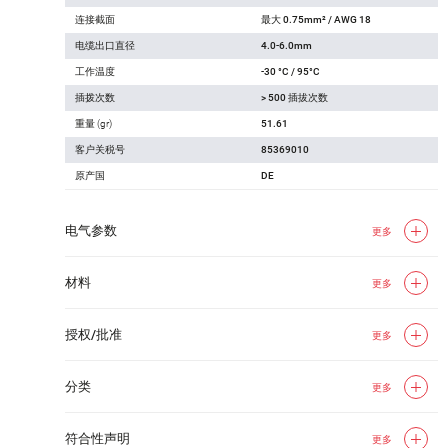
连接截面
最大 0.75mm² / AWG 18
电缆出口直径
4.0-6.0mm
工作温度
-30 °C / 95°C
插拨次数
> 500 插拔次数
重量 (gr)
51.61
客户关税号
85369010
原产国
DE
电气参数
更多
材料
更多
授权/批准
更多
分类
更多
符合性声明
更多