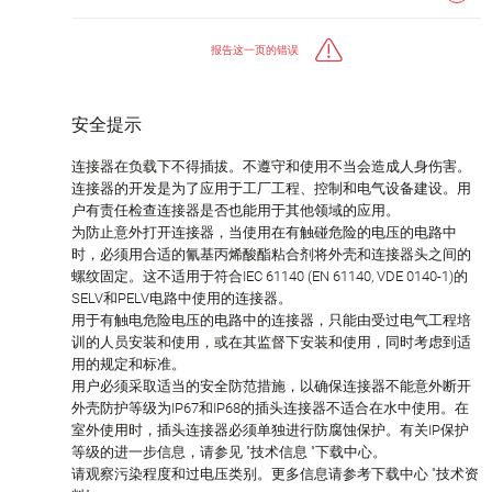
报告这一页的错误
安全提示
连接器在负载下不得插拔。不遵守和使用不当会造成人身伤害。
连接器的开发是为了应用于工厂工程、控制和电气设备建设。用
户有责任检查连接器是否也能用于其他领域的应用。
为防止意外打开连接器，当使用在有触碰危险的电压的电路中
时，必须用合适的氰基丙烯酸酯粘合剂将外壳和连接器头之间的
螺纹固定。这不适用于符合IEC 61140 (EN 61140, VDE 0140-1)的
SELV和PELV电路中使用的连接器。
用于有触电危险电压的电路中的连接器，只能由受过电气工程培
训的人员安装和使用，或在其监督下安装和使用，同时考虑到适
用的规定和标准。
用户必须采取适当的安全防范措施，以确保连接器不能意外断开
外壳防护等级为IP67和IP68的插头连接器不适合在水中使用。在
室外使用时，插头连接器必须单独进行防腐蚀保护。有关IP保护
等级的进一步信息，请参见 "技术信息 "下载中心。
请观察污染程度和过电压类别。更多信息请参考下载中心 "技术资