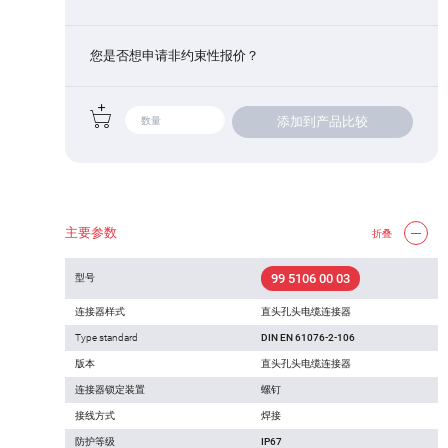
您是否想申请非约束性报价？
添加到产品比较
主要参数
折叠
99 5106 00 03
型号
连接器样式
直头孔头电缆连接器
Type standard
DIN EN 61076-2-106
版本
直头孔头电缆连接器
连接器锁定装置
螺钉
接线方式
焊接
防护等级
IP67