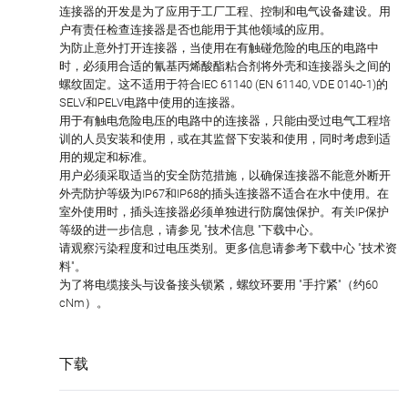
连接器的开发是为了应用于工厂工程、控制和电气设备建设。用
户有责任检查连接器是否也能用于其他领域的应用。
为防止意外打开连接器，当使用在有触碰危险的电压的电路中
时，必须用合适的氰基丙烯酸酯粘合剂将外壳和连接器头之间的
螺纹固定。这不适用于符合IEC 61140 (EN 61140, VDE 0140-1)的
SELV和PELV电路中使用的连接器。
用于有触电危险电压的电路中的连接器，只能由受过电气工程培
训的人员安装和使用，或在其监督下安装和使用，同时考虑到适
用的规定和标准。
用户必须采取适当的安全防范措施，以确保连接器不能意外断开
外壳防护等级为IP67和IP68的插头连接器不适合在水中使用。在
室外使用时，插头连接器必须单独进行防腐蚀保护。有关IP保护
等级的进一步信息，请参见 "技术信息 "下载中心。
请观察污染程度和过电压类别。更多信息请参考下载中心 "技术资
料"。
为了将电缆接头与设备接头锁紧，螺纹环要用 "手拧紧"（约60
cNm）。
下载