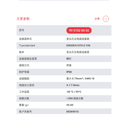
主要参数
折叠
99 5102 60 02
型号
连接器样式
直头孔头电缆连接器
Type standard
DIN EN 61076-2-106
版本
直头孔头电缆连接器
连接器锁定装置
螺钉
接线方式
焊接
防护等级
IP68
连接截面
最大 0.75mm² / AWG 18
电缆出口直径
4.1-7.8mm
工作温度
-30 °C / 95°C
插拨次数
> 500 插拔次数
重量 (gr)
35.00
客户关税号
85369010