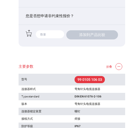
您是否想申请非约束性报价？
添加到产品比较
主要参数
折叠
99 0105 106 03
型号
连接器样式
弯角针头电缆连接器
Type standard
DIN EN 61076-2-106
版本
弯角针头电缆连接器
连接器锁定装置
螺钉
接线方式
焊接
防护等级
IP67