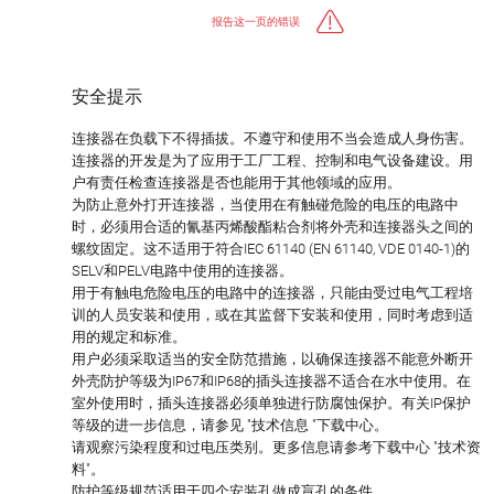
报告这一页的错误
安全提示
连接器在负载下不得插拔。不遵守和使用不当会造成人身伤害。
连接器的开发是为了应用于工厂工程、控制和电气设备建设。用
户有责任检查连接器是否也能用于其他领域的应用。
为防止意外打开连接器，当使用在有触碰危险的电压的电路中
时，必须用合适的氰基丙烯酸酯粘合剂将外壳和连接器头之间的
螺纹固定。这不适用于符合IEC 61140 (EN 61140, VDE 0140-1)的
SELV和PELV电路中使用的连接器。
用于有触电危险电压的电路中的连接器，只能由受过电气工程培
训的人员安装和使用，或在其监督下安装和使用，同时考虑到适
用的规定和标准。
用户必须采取适当的安全防范措施，以确保连接器不能意外断开
外壳防护等级为IP67和IP68的插头连接器不适合在水中使用。在
室外使用时，插头连接器必须单独进行防腐蚀保护。有关IP保护
等级的进一步信息，请参见 "技术信息 "下载中心。
请观察污染程度和过电压类别。更多信息请参考下载中心 "技术资
料"。
防护等级规范适用于四个安装孔做成盲孔的条件。