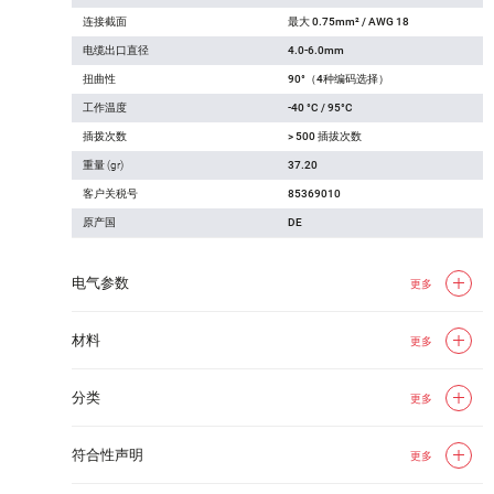
连接截面
最大 0.75mm² / AWG 18
电缆出口直径
4.0-6.0mm
扭曲性
90°（4种编码选择）
工作温度
-40 °C / 95°C
插拨次数
> 500 插拔次数
重量 (gr)
37.20
客户关税号
85369010
原产国
DE
电气参数
更多
材料
更多
分类
更多
符合性声明
更多