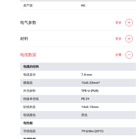
原产国
HU
电气参数
更多
材料
更多
电缆数据
折叠
电缆的结构
电缆直径
7.8 mm
横截面
12x0.25mm²
外壳材料
TPE-U (PUR)
绝缘单管线
PE 2Y
软线构造
14x0.15mm
电缆颜色
黑色
电性能
导线电阻
79 Ω/Km (20°C)