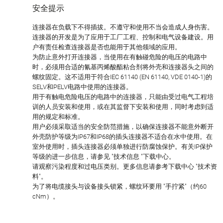
安全提示
连接器在负载下不得插拔。不遵守和使用不当会造成人身伤害。
连接器的开发是为了应用于工厂工程、控制和电气设备建设。用
户有责任检查连接器是否也能用于其他领域的应用。
为防止意外打开连接器，当使用在有触碰危险的电压的电路中
时，必须用合适的氰基丙烯酸酯粘合剂将外壳和连接器头之间的
螺纹固定。这不适用于符合IEC 61140 (EN 61140, VDE 0140-1)的
SELV和PELV电路中使用的连接器。
用于有触电危险电压的电路中的连接器，只能由受过电气工程培
训的人员安装和使用，或在其监督下安装和使用，同时考虑到适
用的规定和标准。
用户必须采取适当的安全防范措施，以确保连接器不能意外断开
外壳防护等级为IP67和IP68的插头连接器不适合在水中使用。在
室外使用时，插头连接器必须单独进行防腐蚀保护。有关IP保护
等级的进一步信息，请参见 "技术信息 "下载中心。
请观察污染程度和过电压类别。更多信息请参考下载中心 "技术资
料"。
为了将电缆接头与设备接头锁紧，螺纹环要用 "手拧紧"（约60
cNm）。