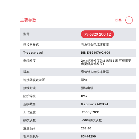
主要参数
折叠
79 6329 200 12
型号
连接器样式
弯角针头电缆连接器
Type standard
DIN EN 61076-2-106
电缆长度
2m (标准长度为 2 米和 5 米 可根据要
求提供其他长度)
版本
弯角针头电缆连接器
连接器锁定装置
螺钉
接线方式
预铸电缆
防护等级
IP67
连接截面
0.25mm² / AWG 24
工作温度
-25 °C / 70°C
插拨次数
> 500 插拔次数
重量 (gr)
208.80
客户关税号
85444290