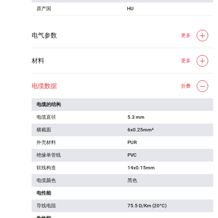
原产国
HU
电气参数
更多
材料
更多
电缆数据
折叠
电缆的结构
电缆直径
5.3 mm
横截面
6x0.25mm²
外壳材料
PUR
绝缘单管线
PVC
软线构造
14x0.15mm
电缆颜色
黑色
电性能
导线电阻
75.5 Ω/Km (20°C)