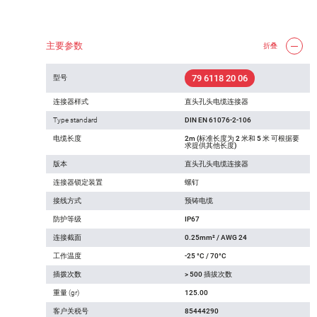
主要参数
折叠
79 6118 20 06
型号
连接器样式
直头孔头电缆连接器
Type standard
DIN EN 61076-2-106
电缆长度
2m (标准长度为 2 米和 5 米 可根据要
求提供其他长度)
版本
直头孔头电缆连接器
连接器锁定装置
螺钉
接线方式
预铸电缆
防护等级
IP67
连接截面
0.25mm² / AWG 24
工作温度
-25 °C / 70°C
插拨次数
> 500 插拔次数
重量 (gr)
125.00
客户关税号
85444290