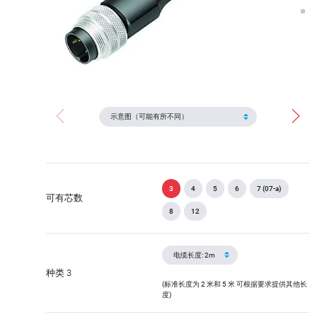
3
4
5
6
7 (07-a)
可有芯数
8
12
种类 3
(标准长度为 2 米和 5 米 可根据要求提供其他长
度)