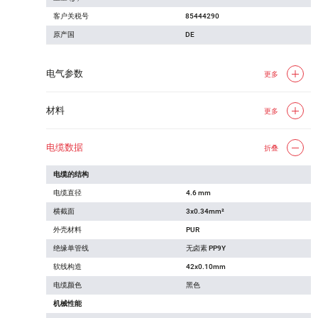
客户关税号
85444290
原产国
DE
电气参数
更多
材料
更多
电缆数据
折叠
电缆的结构
电缆直径
4.6 mm
横截面
3x0.34mm²
外壳材料
PUR
绝缘单管线
无卤素 PP9Y
软线构造
42x0.10mm
电缆颜色
黑色
机械性能