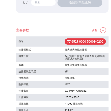
添加到产品比较
主要参数
折叠
77 6529 0000 50003-0200
型号
连接器样式
直头针头电缆连接器
电缆长度
2m (标准长度为 2 米和 5 米 可根据要
求提供其他长度)
版本
直头针头电缆连接器
连接器锁定装置
螺钉
接线方式
预铸电缆
防护等级
IP67
连接截面
0.34mm² / AWG 22
工作温度
-25 °C / 85°C
插拨次数
> 1000 插拔次数
重量 (gr)
114.22