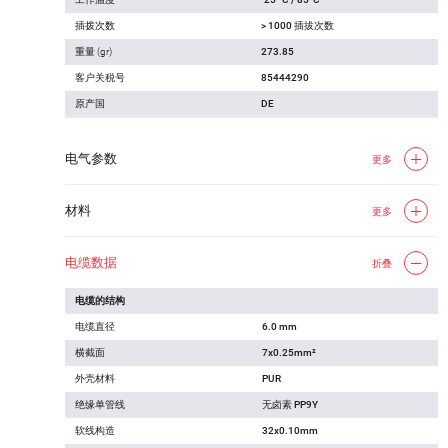
插拨次数
> 1000 插拔次数
重量 (gr)
273.85
客户关税号
85444290
原产国
DE
电气参数
更多
材料
更多
电缆数据
折叠
电缆的结构
电缆直径
6.0 mm
横截面
7x0.25mm²
外壳材料
PUR
绝缘单管线
无卤素 PP9Y
软线构造
32x0.10mm