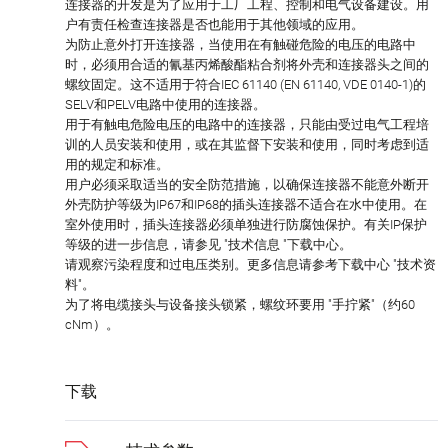
连接器的开发是为了应用于工厂工程、控制和电气设备建设。用
户有责任检查连接器是否也能用于其他领域的应用。
为防止意外打开连接器，当使用在有触碰危险的电压的电路中
时，必须用合适的氰基丙烯酸酯粘合剂将外壳和连接器头之间的
螺纹固定。这不适用于符合IEC 61140 (EN 61140, VDE 0140-1)的
SELV和PELV电路中使用的连接器。
用于有触电危险电压的电路中的连接器，只能由受过电气工程培
训的人员安装和使用，或在其监督下安装和使用，同时考虑到适
用的规定和标准。
用户必须采取适当的安全防范措施，以确保连接器不能意外断开
外壳防护等级为IP67和IP68的插头连接器不适合在水中使用。在
室外使用时，插头连接器必须单独进行防腐蚀保护。有关IP保护
等级的进一步信息，请参见 "技术信息 "下载中心。
请观察污染程度和过电压类别。更多信息请参考下载中心 "技术资
料"。
为了将电缆接头与设备接头锁紧，螺纹环要用 "手拧紧"（约60
cNm）。
下载