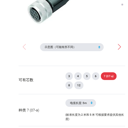
3
4
5
6
7 (07-a)
可有芯数
8
12
种类 7 (07-a)
(标准长度为 2 米和 5 米 可根据要求提供其他长
度)