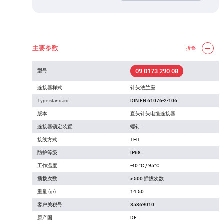
主要参数
折叠
09 0173 290 08
型号
连接器样式
针头法兰座
Type standard
DIN EN 61076-2-106
版本
直头针头电缆连接器
连接器锁定装置
螺钉
接线方式
THT
防护等级
IP68
工作温度
-40 °C / 95°C
插拨次数
> 500 插拔次数
重量 (gr)
14.50
客户关税号
85369010
原产国
DE