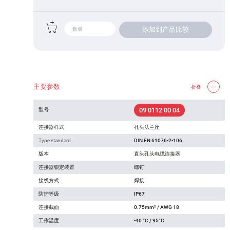
添加到产品比较
主要参数
折叠
09 0112 00 04
型号
连接器样式
孔头法兰座
Type standard
DIN EN 61076-2-106
版本
直头孔头电缆连接器
连接器锁定装置
螺钉
接线方式
焊接
防护等级
IP67
连接截面
0.75mm² / AWG 18
工作温度
-40 °C / 95°C