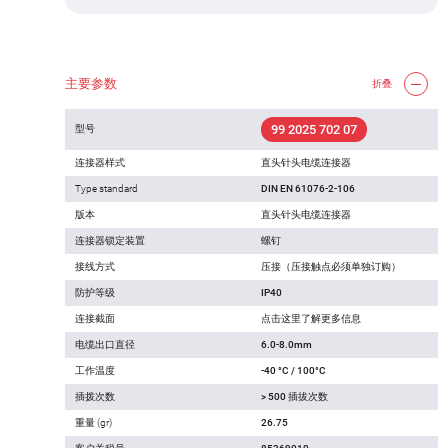
主要参数
折叠
99 2025 702 07
型号
连接器样式
直头针头电缆连接器
Type standard
DIN EN 61076-2-106
版本
直头针头电缆连接器
连接器锁定装置
螺钉
接线方式
压接（压接触点必须单独订购）
防护等级
IP40
连接截面
点击这里了解更多信息
电缆出口直径
6.0-8.0mm
工作温度
-40 °C / 100°C
插拨次数
> 500 插拔次数
重量 (gr)
26.75