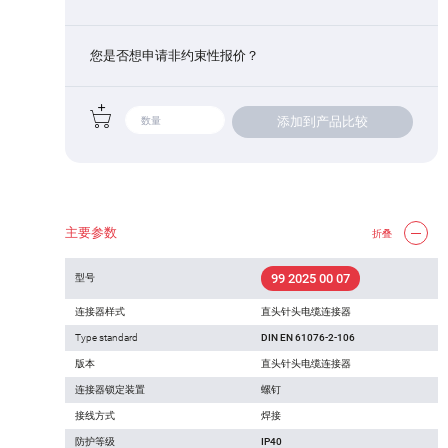
您是否想申请非约束性报价？
添加到产品比较
主要参数
折叠
99 2025 00 07
型号
连接器样式
直头针头电缆连接器
Type standard
DIN EN 61076-2-106
版本
直头针头电缆连接器
连接器锁定装置
螺钉
接线方式
焊接
防护等级
IP40