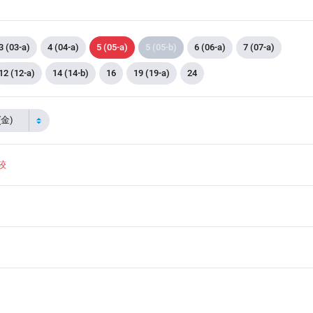
3 (03-a)
4 (04-a)
5 (05-a)
5 (05-b)
6 (06-a)
7 (07-a)
12 (12-a)
14 (14-b)
16
19 (19-a)
24
(金)
较