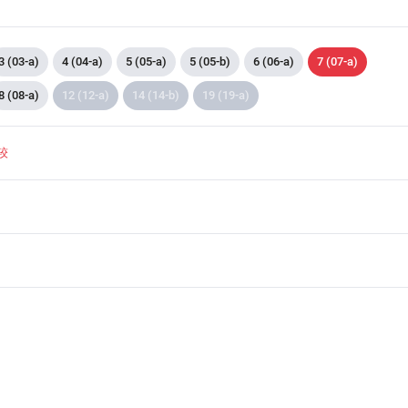
3 (03-a)
4 (04-a)
5 (05-a)
5 (05-b)
6 (06-a)
7 (07-a)
8 (08-a)
12 (12-a)
14 (14-b)
19 (19-a)
较