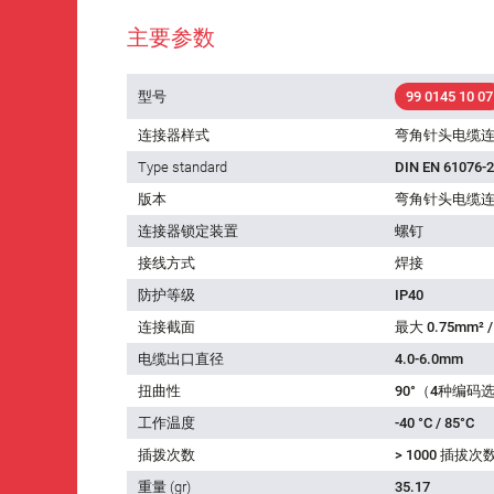
主要参数
型号
99 0145 10 07
连接器样式
弯角针头电缆
Type standard
DIN EN 61076-2
版本
弯角针头电缆
连接器锁定装置
螺钉
接线方式
焊接
防护等级
IP40
连接截面
最大 0.75mm² /
电缆出口直径
4.0-6.0mm
扭曲性
90°（4种编码
工作温度
-40 °C / 85°C
插拨次数
> 1000 插拔次
重量 (gr)
35.17