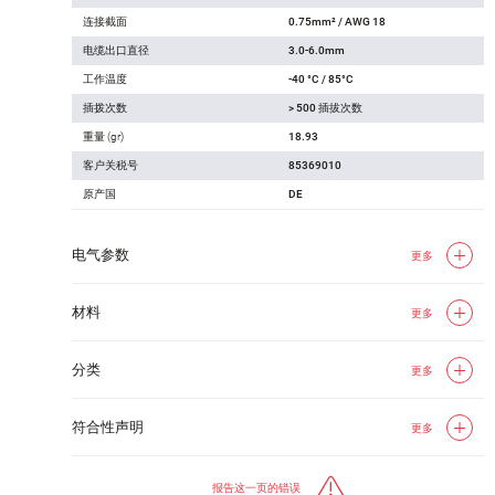
连接截面
0.75mm² / AWG 18
电缆出口直径
3.0-6.0mm
工作温度
-40 °C / 85°C
插拨次数
> 500 插拔次数
重量 (gr)
18.93
客户关税号
85369010
原产国
DE
电气参数
更多
材料
更多
分类
更多
符合性声明
更多
报告这一页的错误