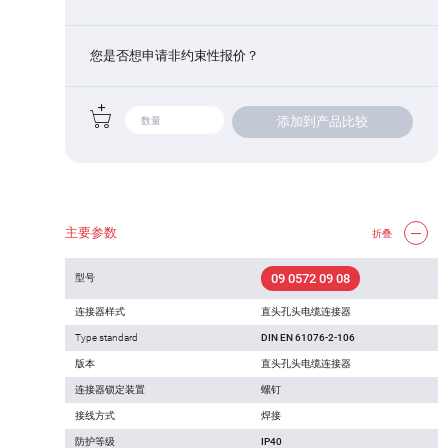
您是否想申请非约束性报价？
添加到产品比较
主要参数
折叠
09 0572 09 08
型号
连接器样式
直头孔头电缆连接器
Type standard
DIN EN 61076-2-106
版本
直头孔头电缆连接器
连接器锁定装置
螺钉
接线方式
焊接
防护等级
IP40