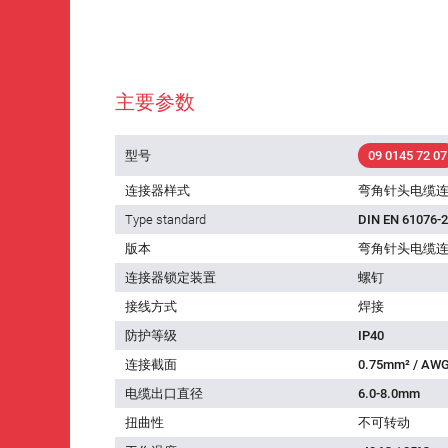
主要参数
型号
09 0145 72 07
连接器样式
弯角针头电缆
Type standard
DIN EN 61076-2
版本
弯角针头电缆
连接器锁定装置
螺钉
接线方式
焊接
防护等级
IP40
连接截面
0.75mm² / AWG
电缆出口直径
6.0-8.0mm
扭曲性
不可转动