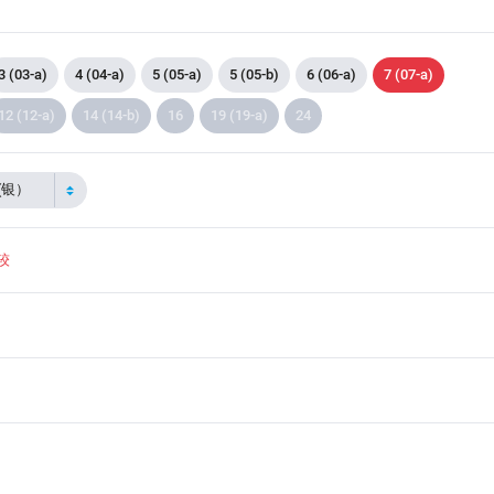
3 (03-a)
4 (04-a)
5 (05-a)
5 (05-b)
6 (06-a)
7 (07-a)
12 (12-a)
14 (14-b)
16
19 (19-a)
24
 (银）
较