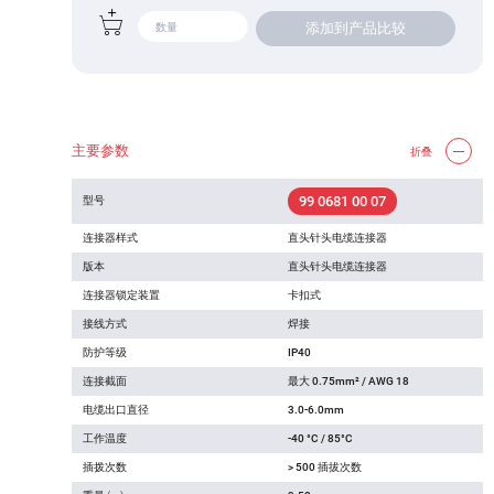
添加到产品比较
主要参数
折叠
99 0681 00 07
型号
连接器样式
直头针头电缆连接器
版本
直头针头电缆连接器
连接器锁定装置
卡扣式
接线方式
焊接
防护等级
IP40
连接截面
最大 0.75mm² / AWG 18
电缆出口直径
3.0-6.0mm
工作温度
-40 °C / 85°C
插拨次数
> 500 插拔次数