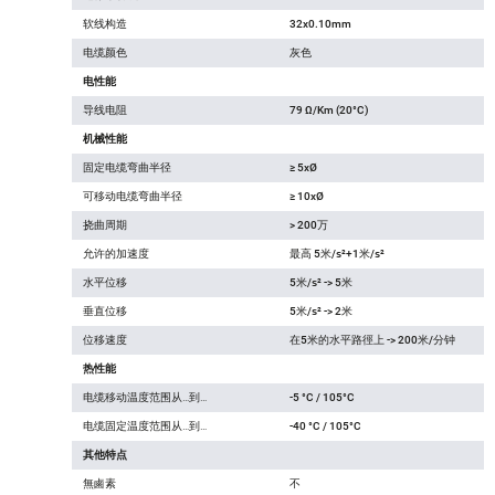
软线构造
32x0.10mm
电缆颜色
灰色
电性能
导线电阻
79 Ω/Km (20°C)
机械性能
固定电缆弯曲半径
≥ 5xØ
可移动电缆弯曲半径
≥ 10xØ
挠曲周期
> 200万
允许的加速度
最高 5米/s²+1米/s²
水平位移
5米/s² -> 5米
垂直位移
5米/s² -> 2米
位移速度
在5米的水平路徑上 -> 200米/分钟
热性能
电缆移动温度范围从…到…
-5 °C / 105°C
电缆固定温度范围从…到…
-40 °C / 105°C
其他特点
無鹵素
不