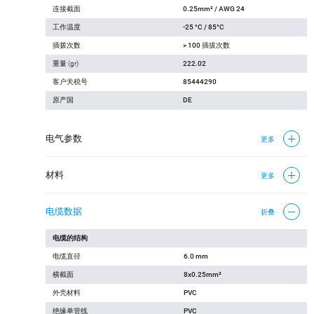
连接截面
0.25mm² / AWG 24
工作温度
-25 °C / 85°C
插拨次数
> 100 插拔次数
重量 (gr)
222.02
客户关税号
85444290
原产国
DE
电气参数
更多
材料
更多
电缆数据
折叠
电缆的结构
电缆直径
6.0 mm
横截面
8x0.25mm²
外壳材料
PVC
绝缘单管线
PVC