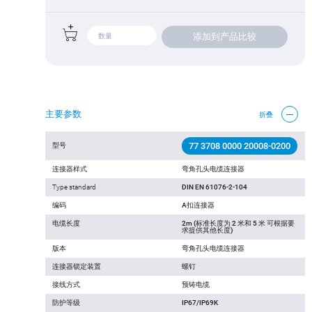
添加到产品比较
主要参数
折叠
77 3708 0000 20008-0200
型号
连接器样式
弯角孔头电缆连接器
Type standard
DIN EN 61076-2-104
编码
A扣连接器
电缆长度
2m (标准长度为 2 米和 5 米 可根据要
求提供其他长度)
版本
弯角孔头电缆连接器
连接器锁定装置
螺钉
接线方式
预铸电缆
防护等级
IP67/IP69K