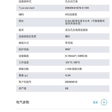
连接器样式
孔头法兰座
Type standard
DIN EN 61076-2-105
编码
A扣连接器
线长
0.2m (标准长度 0.2 米（可根据要求
提供其他长度）
版本
直头孔头电缆连接器
连接器锁定装置
螺钉
接线方式
带导线
防护等级
IP67
连接截面
0.14mm² / AWG 26
工作温度
-25 °C / 80°C
插拨次数
> 100 插拔次数
重量 (gr)
5.34
客户关税号
85369010
原产国
DE
电气参数
更多