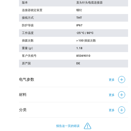
版本
直头针头电缆连接器
连接器锁定装置
螺钉
接线方式
THT
防护等级
IP67
工作温度
-25 °C / 80°C
插拨次数
> 100 插拔次数
重量 (gr)
1.18
客户关税号
85369010
原产国
DE
电气参数
更多
材料
更多
分类
更多
报告这一页的错误