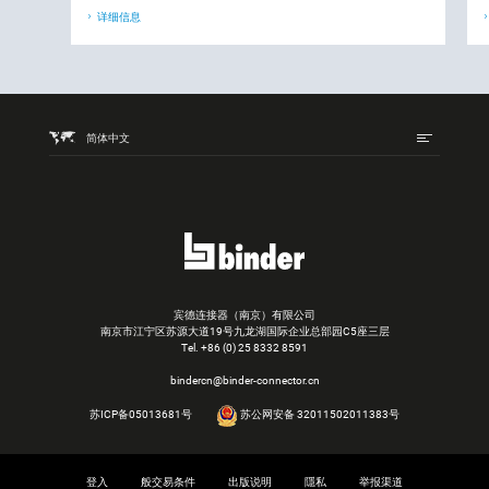
详细信息
简体中文
宾德连接器（南京）有限公司
南京市江宁区苏源大道19号九龙湖国际企业总部园C5座三层
Tel.
+86 (0) 25 8332 8591
bindercn@binder-connector.cn
苏ICP备05013681号
苏公网安备 32011502011383号
登入
般交易条件
出版说明
隱私
举报渠道