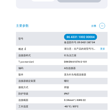
主要参数
折叠
86 4331 1002 00004
型号
备选部件号:
09 0431 387 04
请注意：在产品的老型号与新型号转换过程中， 技术规格上可能有微小的变化，详细情况请联系我们的客户，联系方式见网站右上方“联系我们”.
更多
概述
连接器样式
针头法兰座
Type standard
DIN EN 61076-2-101
编码
A扣连接器
版本
直头针头电缆连接器
连接器锁定装置
螺钉
接线方式
焊接
防护等级
IP67
连接截面
0.34mm² / AWG 22
工作温度
-40 °C / 85°C