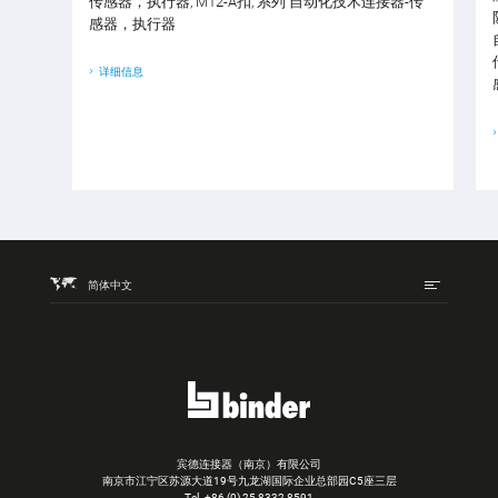
传感器，执行器, M12-A扣, 系列 自动化技术连接器-传
感器，执行器
详细信息
简体中文
宾德连接器（南京）有限公司
南京市江宁区苏源大道19号九龙湖国际企业总部园C5座三层
Tel.
+86 (0) 25 8332 8591