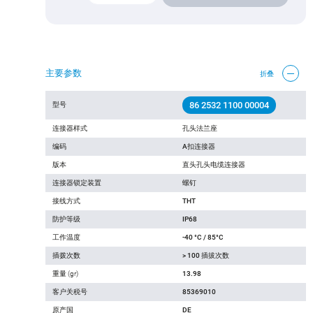
主要参数
折叠
86 2532 1100 00004
型号
连接器样式
孔头法兰座
编码
A扣连接器
版本
直头孔头电缆连接器
连接器锁定装置
螺钉
接线方式
THT
防护等级
IP68
工作温度
-40 °C / 85°C
插拨次数
> 100 插拔次数
重量 (gr)
13.98
客户关税号
85369010
原产国
DE